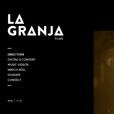
DIRECTORS
HORACIO GOMEZ (UY)
DIGITAL & CONTENT
JUAN CORDONI / ARGENTINA
MUSIC VIDEOS
FABRICIO MERIGLIO (ARG)
WATCH REEL
GABRIEL HORN (BRA)
DOSSIER
ANAHÍ SINATRA
CONTACT
esp
eng