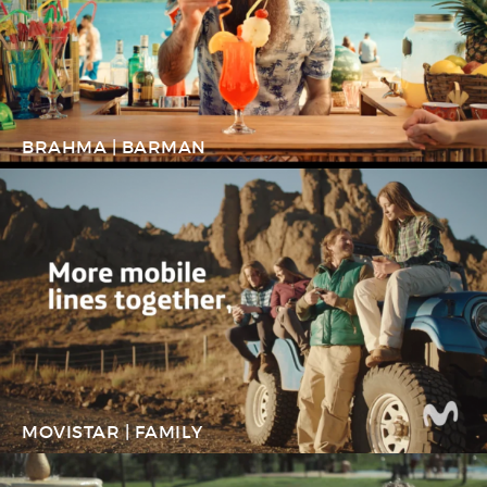
BRAHMA | BARMAN
MOVISTAR | FAMILY