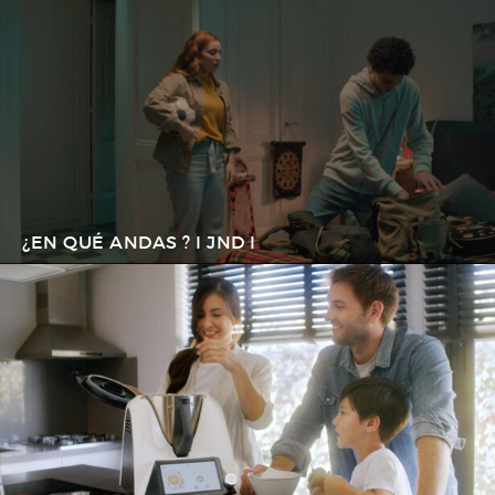
¿EN QUÉ ANDAS ? I JND I