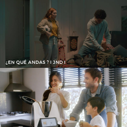
¿EN QUÉ ANDAS ? I JND I