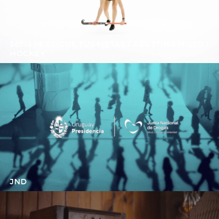
361º I PERSIGUE TUS METAS I AGUSTINA NIETO I
HOCKEY
JND