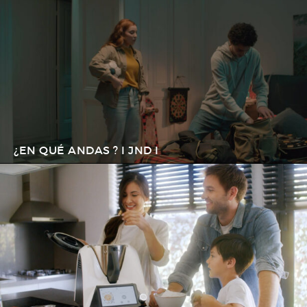
¿EN QUÉ ANDAS ? I JND I