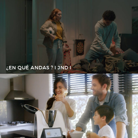
¿EN QUÉ ANDAS ? I JND I