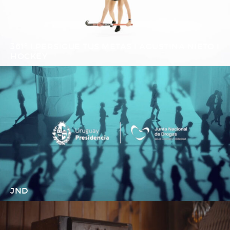
361º I PERSIGUE TUS METAS I AGUSTINA NIETO I
HOCKEY
JND