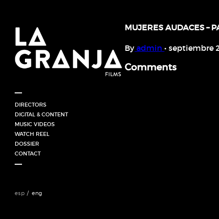
MUJERES AUDACES – P
By
admin
•
septiembre 2
Comments
DIRECTORS
HORACIO GOMEZ (UY)
DIGITAL & CONTENT
JUAN CORDONI / ARGENTINA
MUSIC VIDEOS
FABRICIO MERIGLIO (ARG)
WATCH REEL
GABRIEL HORN (BRA)
DOSSIER
ANAHÍ SINATRA
CONTACT
esp
eng